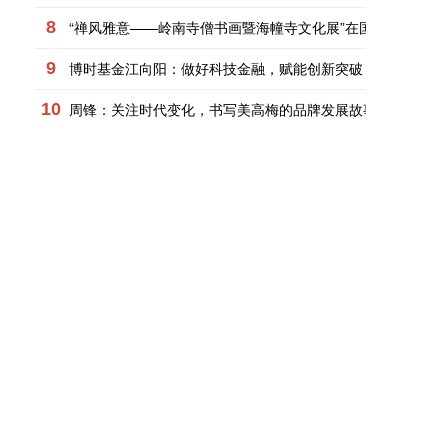
8
“禅风雅意——岭南寺僧书画暨海幢寺文化展”在国博开幕
9
博时基金江向阳：做好科技金融，赋能创新突破
10
周锋：关注时代变化，书写美高梅的品牌发展故事