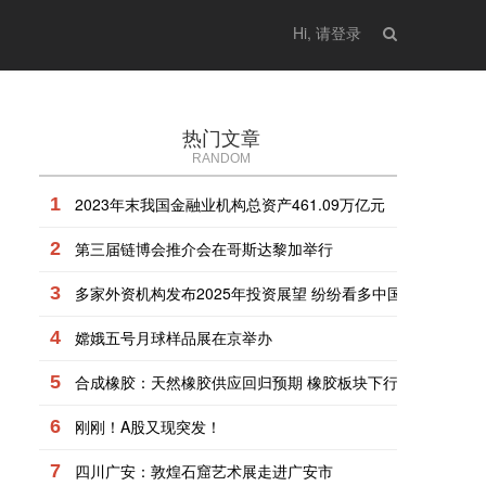
Hi, 请登录
热门文章
RANDOM
1
2023年末我国金融业机构总资产461.09万亿元
2
第三届链博会推介会在哥斯达黎加举行
3
多家外资机构发布2025年投资展望 纷纷看多中国资产
4
嫦娥五号月球样品展在京举办
5
合成橡胶：天然橡胶供应回归预期 橡胶板块下行
6
刚刚！A股又现突发！
7
四川广安：敦煌石窟艺术展走进广安市