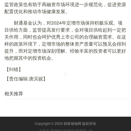
监管政策也有助于再融资市场环境进一步规范化，促进资源
配置优化和推动市场健康发展。
财通基金认为，对2024年定增市场保持积极乐观。项
目供给方面，监管提高发行要求，会对项目供给起到一定把
关作用，同时也会呵护优秀上市公司的合理融资需求。在这
样的政策环境下，定增市场的整体资产质量可以预见会得到
提升，而对定增市场深刻理解、经验丰富的投资者可以更好
地把握其中的投资机会。
【纠错】
【责任编辑:唐滨妮】
相关推荐
Copyright © 2024 财新领袖网 版权所有
备案号:蜀ICP备2023016377号-10