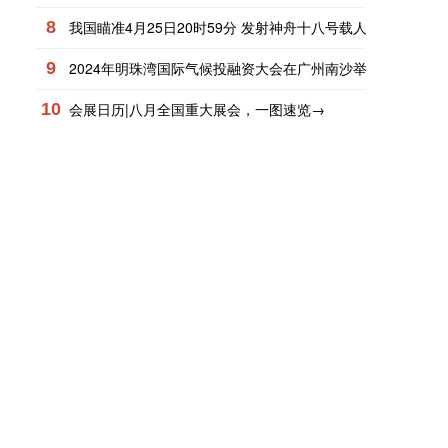
8
我国瞄准4月25日20时59分 发射神舟十八号载人飞船
9
2024年明珠湾国际气候投融资大会在广州南沙举行
10
会展日历|八月全国重大展会，一图速览→