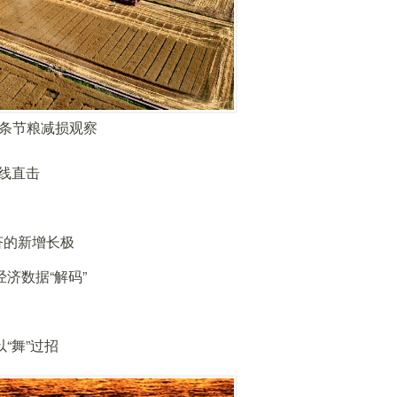
链条节粮减损观察
线直击
济的新增长极
济数据“解码”
“舞”过招