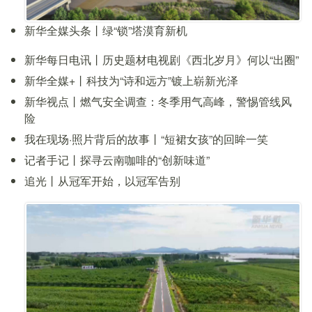
新华全媒头条丨绿“锁”塔漠育新机
新华每日电讯丨历史题材电视剧《西北岁月》何以“出圈”
新华全媒+丨科技为“诗和远方”镀上崭新光泽
新华视点丨燃气安全调查：冬季用气高峰，警惕管线风
险
我在现场·照片背后的故事丨“短裙女孩”的回眸一笑
记者手记丨探寻云南咖啡的“创新味道”
追光丨从冠军开始，以冠军告别