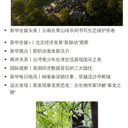
新华全媒头条丨云南在青山绿水间书写生态保护答卷
新华全媒+丨北京经济发展“新脉动”观察
新华视点丨新职业激发新活力
两岸关系丨台湾青少年在津交流展现国乐之美
国际观察丨美国经济数据背后的三大隐忧
新华每日电讯丨铜雀春深锁往事，穿越流沙寻邺城
远古发现丨新发现暴龙类恐龙：古生物学家详解“暴龙之
吻”