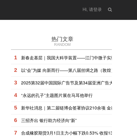
Hi, 请登录
热门文章
RANDOM
1
新春走基层｜我国大科学装置——江门中微子实验开始灌注液
2
以“会”为媒 向新而行——第八届丝绸之路（敦煌）国际文化
3
2025第32届中国国际广告节及第34届亚洲广告大会将在北京
4
“永远的孔子”主题图片展在马耳他举行
5
新华社消息｜第二届链博会签署协议210余项 金额超1520亿
6
三招齐出 银行助力经济向“新”
7
合成橡胶期货3月1日主力小幅下跌0.53% 收报13205.0元