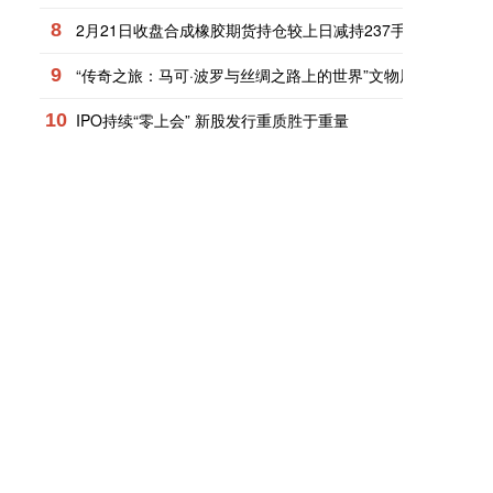
8
2月21日收盘合成橡胶期货持仓较上日减持237手
9
“传奇之旅：马可·波罗与丝绸之路上的世界”文物展在中华世
10
IPO持续“零上会” 新股发行重质胜于重量